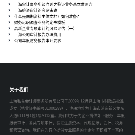
上海审计事务所谈准则之鉴证业务基本准则六
上海验资审计的穷途末路
什么是同期资料主体文档？如何准备？
财务尽职调查业务约定书模板
高新企业专项审计的风险评估（一）
上海公司审计报告办理费用
公司年度财务报告审计要求
关于我们
上海弘益会计师事务所有限公司于2009年12月经上海市财政局批准
成立（执业证书编号31000299），注册地址为上海市浦东新区龙东
大道6111号1幢1层A113室。我们致力于为企业提供如下服务：年度
报表审计；各类专项审计；验证注册资本；代理记账；会计、税务
和管理咨询。我们在为客户提供专业服务的十余年间积累了丰富的