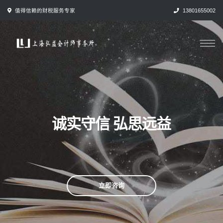
跳
值得信赖的财税服务专家
13801655002
转
到
内
容
诚实守信 弘思远益
立即咨询