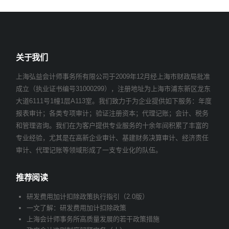
关于我们
上海弘益会计师事务所有限公司于2009年12月经上海市财政局批准
成立（执业证书编号31000299），注册地址为上海市浦东新区龙东
大道6111号1幢1层A113室。我们致力于为企业提供如下服务：年度
报表审计；各类专项审计；验证注册资本；代理记账；会计、税务
和管理咨询。我们在为客户提供专业服务的十余年间积累了丰富的
专业经验，尤其是在高新企业审计、基建财务决算审计、经济责任
审计、代理记账等领域形成了一支专业化的队伍。
推荐阅读
研发费用加计扣除政策执行指引（2.0版）
一文了解：研发费用加计扣除政策
上海会计师事务所高质量发展的若干政策措施