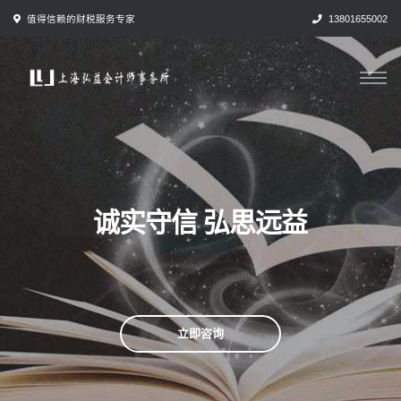
跳
值得信赖的财税服务专家
13801655002
转
到
内
容
诚实守信 弘思远益
立即咨询