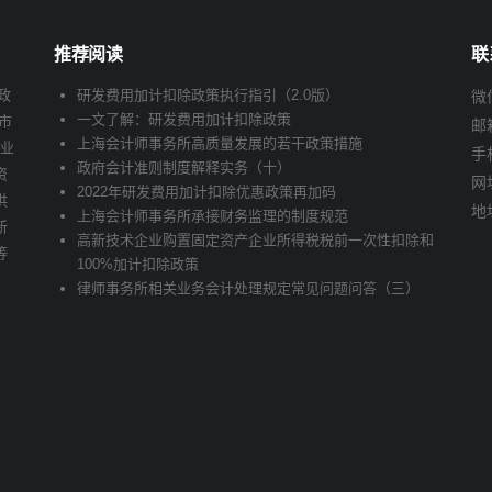
推荐阅读
联
政
研发费用加计扣除政策执行指引（2.0版）
微信
一文了解：研发费用加计扣除政策
市
邮
上海会计师事务所高质量发展的若干政策措施
企业
手
政府会计准则制度解释实务（十）
资
网址
2022年研发费用加计扣除优惠政策再加码
供
地
上海会计师事务所承接财务监理的制度规范
新
高新技术企业购置固定资产企业所得税税前一次性扣除和
等
100%加计扣除政策
律师事务所相关业务会计处理规定常见问题问答（三）