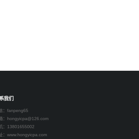
系我们
：fanpeng65
箱：
hongyicpa@126.com
机：
13801655002
：www.hongyicpa.com