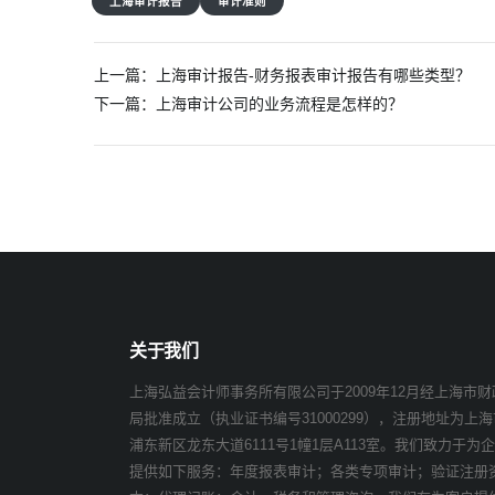
上海审计报告
审计准则
文
上一篇：
上海审计报告-财务报表审计报告有哪些类型？
章
下一篇：
上海审计公司的业务流程是怎样的？
导
航
关于我们
上海弘益会计师事务所有限公司于2009年12月经上海市财
局批准成立（执业证书编号31000299），注册地址为上海
浦东新区龙东大道6111号1幢1层A113室。我们致力于为
提供如下服务：年度报表审计；各类专项审计；验证注册