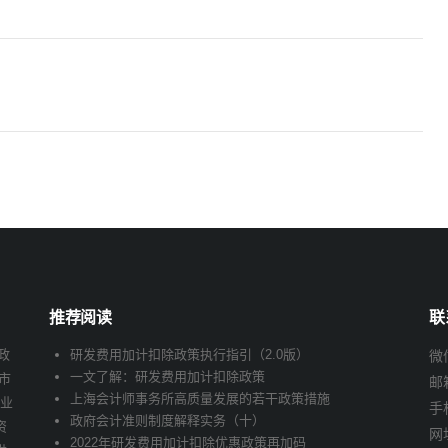
推荐阅读
联
政
研发费用加计扣除政策执行指引（2.0版）
微信
一文了解：研发费用加计扣除政策
市
邮
上海会计师事务所高质量发展的若干政策措施
企业
手
政府会计准则制度解释实务（十）
资
网址
2022年研发费用加计扣除优惠政策再加码