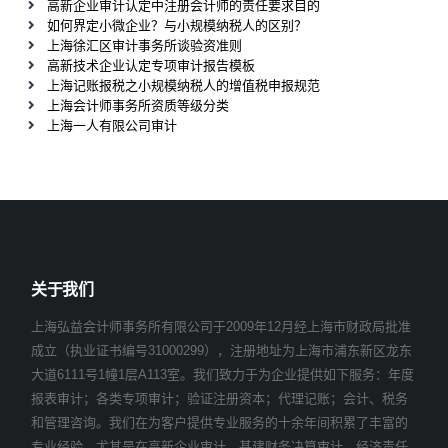
高新企业审计认定中注册会计师的责任要求目的
如何界定小微企业？与小规模纳税人的区别？
上海徐汇区审计事务所谈验资准则
高新技术企业认定专项审计报告模板
上海记账报税之小规模纳税人的增值税申报规范
上海会计师事务所资质等级分类
上海一人有限公司审计
关于我们
上海弘益会计师事务所有限公司于2009年12月经上海市财政局批准
成立（执业证书编号31000299），注册地址为上海市浦东新区龙东
大道6111号1幢1层A113室。我们致力于为企业提供如下服务：年度
报表审计；各类专项审计；验证注册资本；代理记账；会计、税务
和管理咨询。我们在为客户提供专业服务的十余年间积累了丰富的
专业经验，尤其是在高新企业审计、基建财务决算审计、经济责任