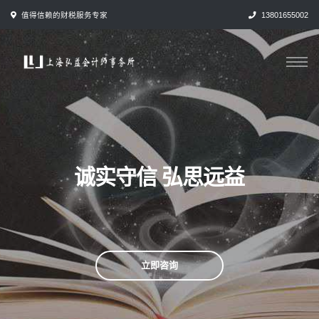
跳
值得信赖的财税服务专家
13801655002
转
到
内
容
诚实守信 弘思远益
立即咨询