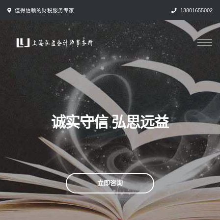
跳
值得信赖的财税服务专家
13801655002
转
到
内
容
诚实守信 弘思远益
立即咨询