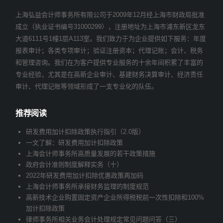
上海弘益会计师事务所有限公司于2009年12月经上海市财政局批准
成立（执业证书编号31000299），注册地址为上海市浦东新区龙东
大道6111号1幢1层A113室。我们致力于为企业提供如下服务：年度
报表审计；各类专项审计；验证注册资本；代理记账；会计、税务
和管理咨询。我们在为客户提供专业服务的十余年间积累了丰富的
专业经验，尤其是在高新企业审计、基建财务决算审计、经济责任
审计、代理记账等领域形成了一支专业化的队伍。
推荐阅读
研发费用加计扣除政策执行指引（2.0版）
一文了解：研发费用加计扣除政策
上海会计师事务所高质量发展的若干政策措施
政府会计准则制度解释实务（十）
2022年研发费用加计扣除优惠政策再加码
上海会计师事务所承接财务监理的制度规范
高新技术企业购置固定资产企业所得税税前一次性扣除和100%
加计扣除政策
律师事务所相关业务会计处理规定常见问题问答（三）