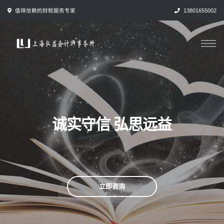
跳
值得信赖的财税服务专家
13801655002
转
到
内
容
诚实守信 弘思远益
立即咨询