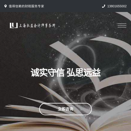
跳
值得信赖的财税服务专家
13801655002
转
到
内
容
诚实守信 弘思远益
立即咨询