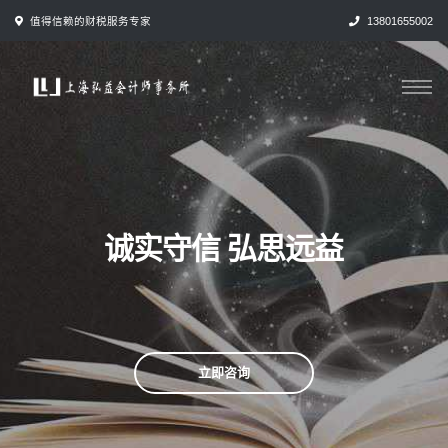
跳
值得信赖的财税服务专家
13801655002
转
到
内
容
诚实守信 弘思远益
立即咨询