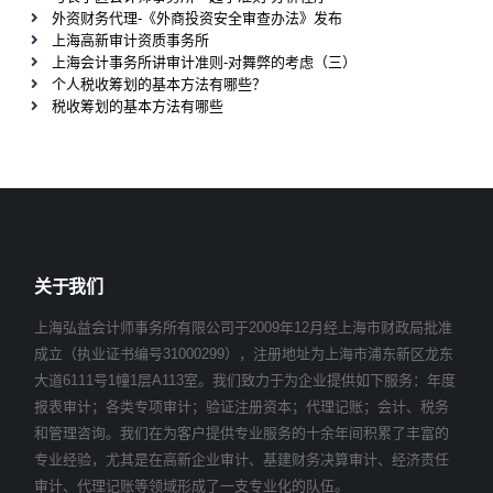
外资财务代理-《外商投资安全审查办法》发布
上海高新审计资质事务所
上海会计事务所讲审计准则-对舞弊的考虑（三）
个人税收筹划的基本方法有哪些？
税收筹划的基本方法有哪些
关于我们
上海弘益会计师事务所有限公司于2009年12月经上海市财政局批准
成立（执业证书编号31000299），注册地址为上海市浦东新区龙东
大道6111号1幢1层A113室。我们致力于为企业提供如下服务：年度
报表审计；各类专项审计；验证注册资本；代理记账；会计、税务
和管理咨询。我们在为客户提供专业服务的十余年间积累了丰富的
专业经验，尤其是在高新企业审计、基建财务决算审计、经济责任
审计、代理记账等领域形成了一支专业化的队伍。