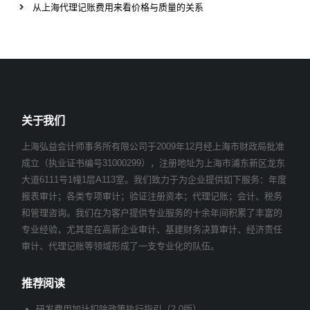
从上海代理记账费用来看价格与质量的关系
关于我们
上海弘益会计师事务所有限公司于2009年12月经上海市财政局批准
成立（执业证书编号31000299），注册地址为上海市浦东新区龙东
大道6111号1幢1层A113室。我们致力于为企业提供如下服务：年度
报表审计；各类专项审计；验证注册资本；代理记账；会计、税务
和管理咨询。我们在为客户提供专业服务的十余年间积累了丰富的
专业经验，尤其是在高新企业审计、基建财务决算审计、经济责任
审计、代理记账等领域形成了一支专业化的队伍。
推荐阅读
研发费用加计扣除政策执行指引（2.0版）