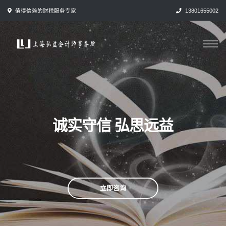
跳
值得信赖的财税服务专家
13801655002
转
到
内
容
诚实守信 弘思远益
立即咨询