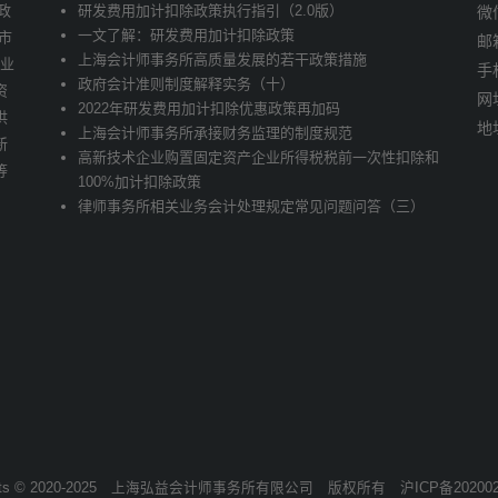
政
研发费用加计扣除政策执行指引（2.0版）
微信
一文了解：研发费用加计扣除政策
市
邮
上海会计师事务所高质量发展的若干政策措施
企业
手
政府会计准则制度解释实务（十）
资
网址
2022年研发费用加计扣除优惠政策再加码
供
地
上海会计师事务所承接财务监理的制度规范
新
高新技术企业购置固定资产企业所得税税前一次性扣除和
等
100%加计扣除政策
律师事务所相关业务会计处理规定常见问题问答（三）
hts © 2020-2025
上海弘益会计师事务所有限公司
版权所有
沪ICP备202002