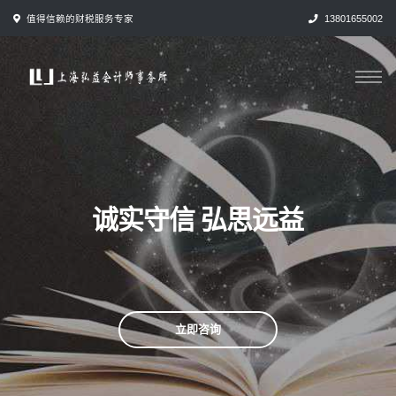
跳
值得信赖的财税服务专家
13801655002
转
到
内
容
诚实守信 弘思远益
立即咨询