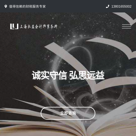
跳
值得信赖的财税服务专家
13801655002
转
到
内
容
诚实守信 弘思远益
立即咨询