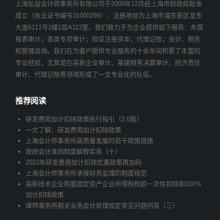
上海弘益会计师事务所有限公司于2009年12月经上海市财政局批准
成立（执业证书编号31000299），注册地址为上海市浦东新区龙东
大道6111号1幢1层A113室。我们致力于为企业提供如下服务：年度
报表审计；各类专项审计；验证注册资本；代理记账；会计、税务
和管理咨询。我们在为客户提供专业服务的十余年间积累了丰富的
专业经验，尤其是在高新企业审计、基建财务决算审计、经济责任
审计、代理记账等领域形成了一支专业化的队伍。
推荐阅读
研发费用加计扣除政策执行指引（2.0版）
一文了解：研发费用加计扣除政策
上海会计师事务所高质量发展的若干政策措施
政府会计准则制度解释实务（十）
2022年研发费用加计扣除优惠政策再加码
上海会计师事务所承接财务监理的制度规范
高新技术企业购置固定资产企业所得税税前一次性扣除和100%
加计扣除政策
律师事务所相关业务会计处理规定常见问题问答（三）