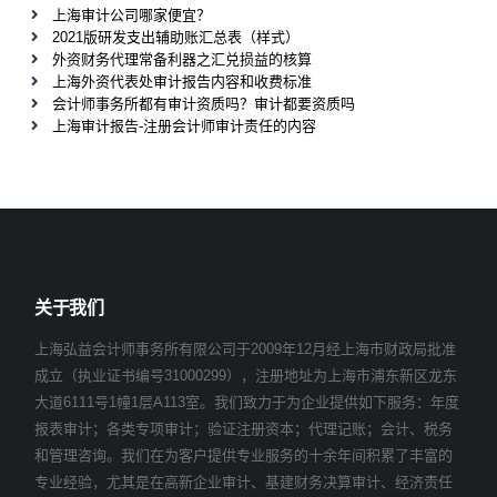
上海审计公司哪家便宜？
2021版研发支出辅助账汇总表（样式）
外资财务代理常备利器之汇兑损益的核算
上海外资代表处审计报告内容和收费标准
会计师事务所都有审计资质吗？审计都要资质吗
上海审计报告-注册会计师审计责任的内容
关于我们
上海弘益会计师事务所有限公司于2009年12月经上海市财政局批准
成立（执业证书编号31000299），注册地址为上海市浦东新区龙东
大道6111号1幢1层A113室。我们致力于为企业提供如下服务：年度
报表审计；各类专项审计；验证注册资本；代理记账；会计、税务
和管理咨询。我们在为客户提供专业服务的十余年间积累了丰富的
专业经验，尤其是在高新企业审计、基建财务决算审计、经济责任