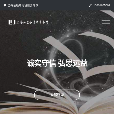
跳
值得信赖的财税服务专家
13801655002
转
到
内
容
诚实守信 弘思远益
立即咨询