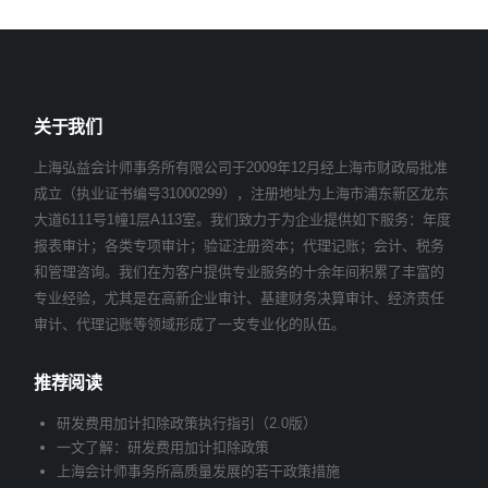
关于我们
上海弘益会计师事务所有限公司于2009年12月经上海市财政局批准
成立（执业证书编号31000299），注册地址为上海市浦东新区龙东
大道6111号1幢1层A113室。我们致力于为企业提供如下服务：年度
报表审计；各类专项审计；验证注册资本；代理记账；会计、税务
和管理咨询。我们在为客户提供专业服务的十余年间积累了丰富的
专业经验，尤其是在高新企业审计、基建财务决算审计、经济责任
审计、代理记账等领域形成了一支专业化的队伍。
推荐阅读
研发费用加计扣除政策执行指引（2.0版）
一文了解：研发费用加计扣除政策
上海会计师事务所高质量发展的若干政策措施