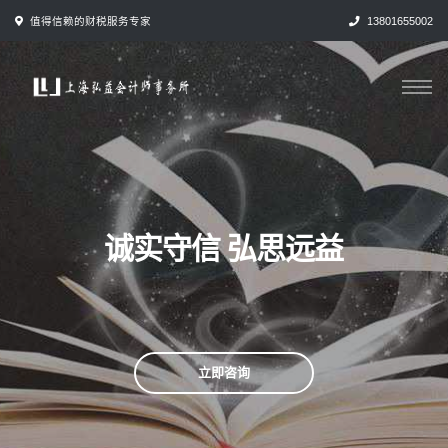
跳
值得信赖的财税服务专家
13801655002
转
到
内
容
诚实守信 弘思远益
立即咨询