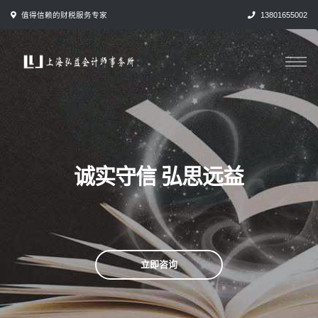
跳
值得信赖的财税服务专家
13801655002
转
到
内
容
诚实守信 弘思远益
立即咨询