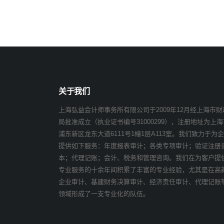
航
关于我们
上海弘益会计师事务所有限公司于2009年12月经上海市财
局批准成立（执业证书编号31000299），注册地址为上海
浦东新区龙东大道6111号1幢1层A113室。我们致力于为
提供如下服务：年度报表审计；各类专项审计；验证注册
本；代理记账；会计、税务和管理咨询。我们在为客户提
专业服务的十余年间积累了丰富的专业经验，尤其是在高
企业审计、基建财务决算审计、经济责任审计、代理记账
领域形成了一支专业化的队伍。