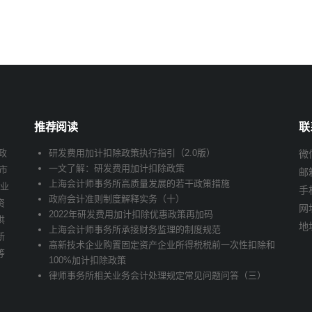
推荐阅读
联
政
研发费用加计扣除政策执行指引（2.0版）
微信
一文了解：研发费用加计扣除政策
市
邮
上海会计师事务所高质量发展的若干政策措施
企业
手
政府会计准则制度解释实务（十）
资
网址
2022年研发费用加计扣除优惠政策再加码
供
地
上海会计师事务所承接财务监理的制度规范
新
高新技术企业购置固定资产企业所得税税前一次性扣除和
等
100%加计扣除政策
律师事务所相关业务会计处理规定常见问题问答（三）