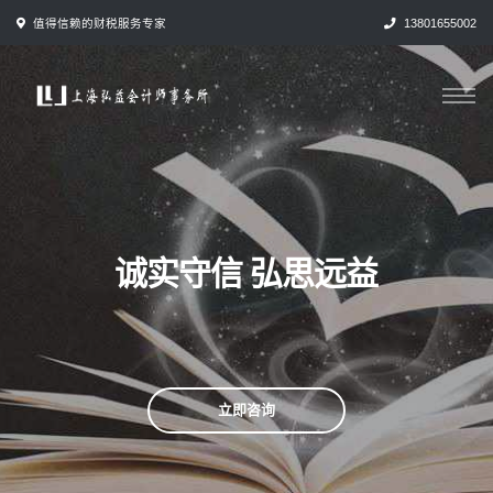
跳
值得信赖的财税服务专家
13801655002
转
到
内
容
诚实守信 弘思远益
立即咨询