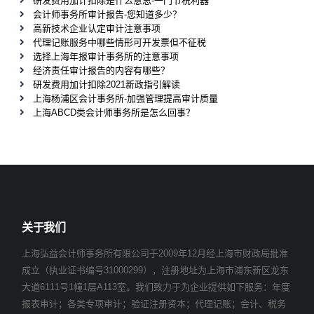
研发费用加计扣除是什么意思-一门节税利器
会计师事务所审计报告-您知道多少？
高新技术企业认定审计注意事项
代理记账服务中哪些情形可开发票但不征税
选择上海年报审计事务所的注意事项
经济责任审计报告的内容有哪些？
研发费用加计扣除2021新政指引解读
上海杨浦区会计事务所-加强管理提高审计质量
上海ABCD类会计师事务所是怎么回事？
关于我们
上海弘益会计师事务所有限公司于2009年12月经上海市财政局批准
成立（执业证书编号31000299），注册地址为上海市浦东新区龙东
大道6111号1幢1层A113室。我们致力于为企业提供如下服务：年度
报表审计；各类专项审计；验证注册资本；代理记账；会计、税务