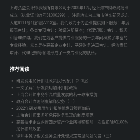
上海弘益会计师事务所有限公司于2009年12月经上海市财政局批准
成立（执业证书编号31000299），注册地址为上海市浦东新区龙东
大道6111号1幢1层A113室。我们致力于为企业提供如下服务：年度
报表审计；各类专项审计；验证注册资本；代理记账；会计、税务
和管理咨询。我们在为客户提供专业服务的十余年间积累了丰富的
专业经验，尤其是在高新企业审计、基建财务决算审计、经济责任
审计、代理记账等领域形成了一支专业化的队伍。
推荐阅读
研发费用加计扣除政策执行指引（2.0版）
一文了解：研发费用加计扣除政策
上海会计师事务所高质量发展的若干政策措施
政府会计准则制度解释实务（十）
2022年研发费用加计扣除优惠政策再加码
上海会计师事务所承接财务监理的制度规范
高新技术企业购置固定资产企业所得税税前一次性扣除和100%
加计扣除政策
律师事务所相关业务会计处理规定常见问题问答（三）