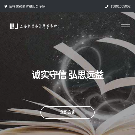
跳
值得信赖的财税服务专家
13801655002
转
到
内
容
诚实守信 弘思远益
立即咨询